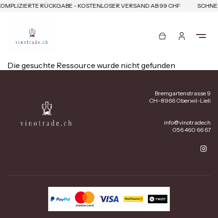
OMPLIZIERTE RÜCKGABE - KOSTENLOSER VERSAND AB 99 CHF
SCHNEL
Die gesuchte Ressource wurde nicht gefunden
Bremgartenstrasse 9
CH-8966 Oberwil-Lieli
info@vinotrade.ch
056 460 66 67