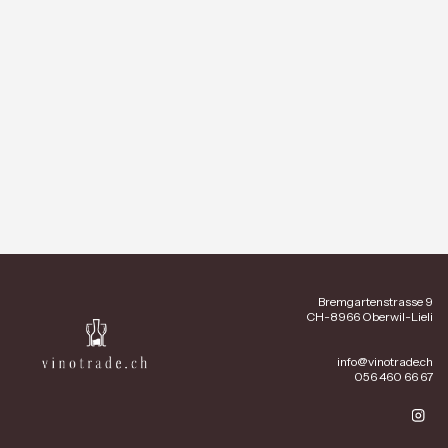
Bremgartenstrasse 9
CH-8966 Oberwil-Lieli
info@vinotrade.ch
056 460 66 67