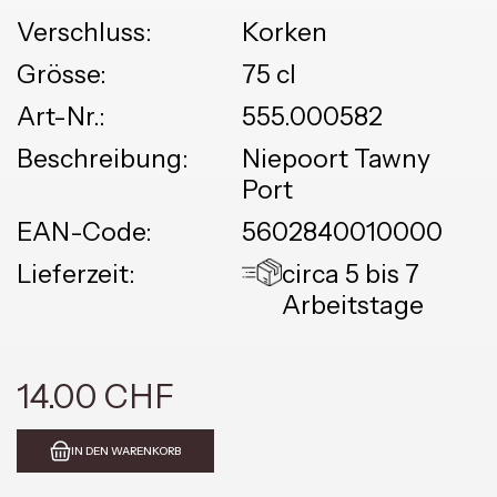
Verschluss:
Korken
Grösse:
75 cl
Art-Nr.:
555.000582
Beschreibung:
Niepoort Tawny
Port
EAN-Code:
5602840010000
Lieferzeit:
circa 5 bis 7
Arbeitstage
14.00 CHF
IN DEN WARENKORB