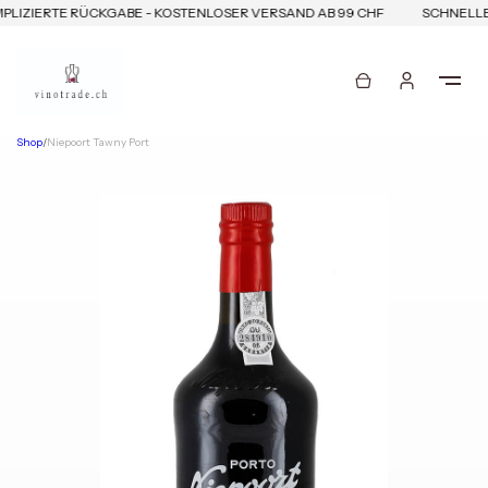
LIZIERTE RÜCKGABE - KOSTENLOSER VERSAND AB 99 CHF
SCHNELLE 
Shop
/
Niepoort Tawny Port