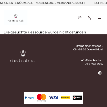
MPLIZIERTE RÜCKGABE - KOSTENLOSER VERSAND AB 99 CHF
SCHNELL
Die gesuchte Ressource wurde nicht gefunden
Bremgartenstrasse 9
CH-8966 Oberwil-Lieli
info@vinotrade.ch
056 460 66 67