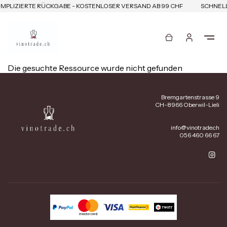
MPLIZIERTE RÜCKGABE - KOSTENLOSER VERSAND AB 99 CHF
SCHNELL
Die gesuchte Ressource wurde nicht gefunden
Bremgartenstrasse 9
CH-8966 Oberwil-Lieli
info@vinotrade.ch
056 460 66 67