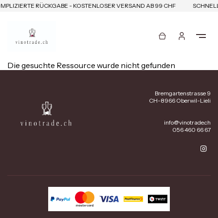
MPLIZIERTE RÜCKGABE - KOSTENLOSER VERSAND AB 99 CHF
SCHNELL
Die gesuchte Ressource wurde nicht gefunden
Bremgartenstrasse 9
CH-8966 Oberwil-Lieli
info@vinotrade.ch
056 460 66 67