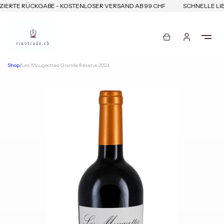
IERTE RÜCKGABE - KOSTENLOSER VERSAND AB 99 CHF
SCHNELLE LIE
Shop
/
Les Mougeottes Grande Réserve 2024