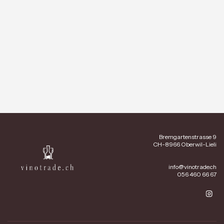
Bremgartenstrasse 9
CH-8966 Oberwil-Lieli
info@vinotrade.ch
056 460 66 67