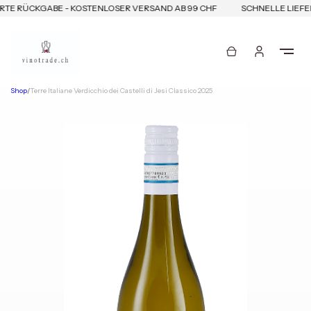
TE RÜCKGABE - KOSTENLOSER VERSAND AB 99 CHF
SCHNELLE LIEFER
Shop
/
Terre Italiane Verdicchio dei Castelli di Jesi Classico 2025