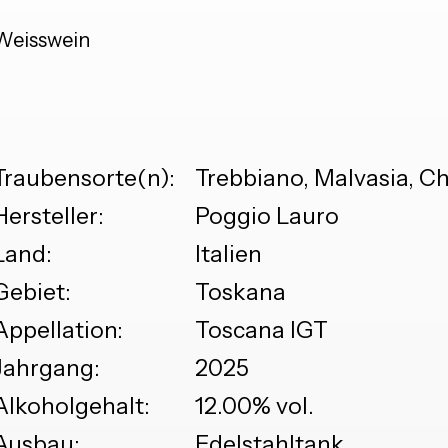
Weisswein
Traubensorte(n):
Trebbiano, Malvasia, 
Hersteller:
Poggio Lauro
Land:
Italien
Gebiet:
Toskana
Appellation:
Toscana IGT
Jahrgang:
2025
Alkoholgehalt:
12.00% vol.
Ausbau:
Edelstahltank