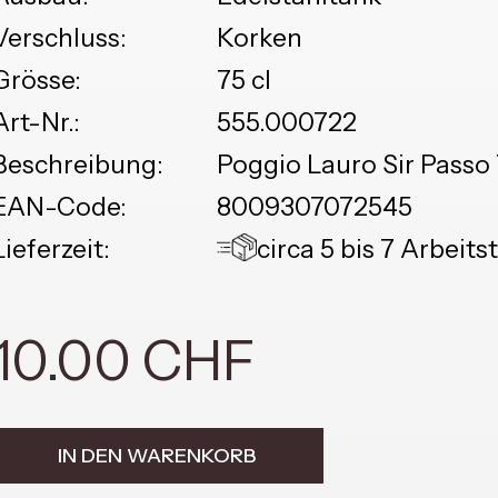
Verschluss:
Korken
Grösse:
75 cl
Art-Nr.:
555.000722
Beschreibung:
Poggio Lauro Sir Passo
EAN-Code:
8009307072545
Lieferzeit:
circa 5 bis 7 Arbeits
10.00 CHF
IN DEN WARENKORB