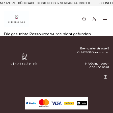
MPLIZIERTE RÜCKGABE - KOSTENLOSER VERSAND AB 99 CHF
SCHNELL
Die gesuchte Ressource wurde nicht gefunden
Bremgartenstrasse 9
CH-8966 Oberwil-Lieli
info@vinotrade.ch
056 460 66 67