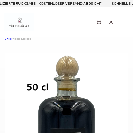
ZIERTE RÜCKGABE - KOSTENLOSER VERSAND AB 99 CHF
SCHNELLE LI
Shop
/
Aceto Meleco