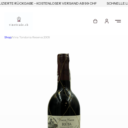
ZIERTE RÜCKGABE - KOSTENLOSER VERSAND AB 99 CHF
SCHNELLE LI
Shop
/
Vina Tondonia Reserva 2009