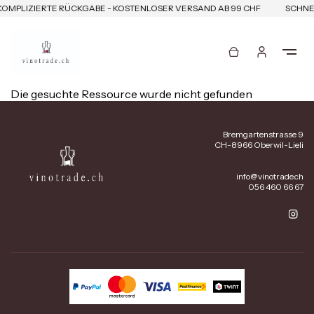
KOMPLIZIERTE RÜCKGABE - KOSTENLOSER VERSAND AB 99 CHF
SCHNEL
Die gesuchte Ressource wurde nicht gefunden
Bremgartenstrasse 9
CH-8966 Oberwil-Lieli
info@vinotrade.ch
056 460 66 67