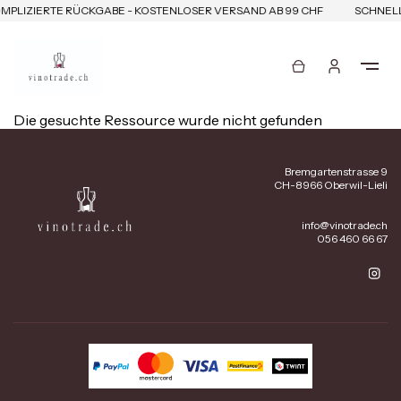
MPLIZIERTE RÜCKGABE - KOSTENLOSER VERSAND AB 99 CHF
SCHNELL
Die gesuchte Ressource wurde nicht gefunden
Bremgartenstrasse 9
CH-8966 Oberwil-Lieli
info@vinotrade.ch
056 460 66 67