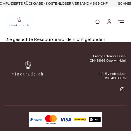
OMPLIZIERTE RÜCKGABE - KOSTENLOSER VERSAND AB 99 CHF
SCHNEL
Die gesuchte Ressource wurde nicht gefunden
Bremgartenstrasse 9
CH-8966 Oberwil-Lieli
info@vinotrade.ch
056 460 66 67