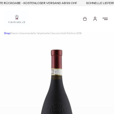
E RÜCKGABE - KOSTENLOSER VERSAND AB 99 CHF
SCHNELLE LIEFERU
Shop
/
Cesari Amarone della Valpolicella Classico Gold Edition 2018